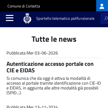
Log
Salta al contenuto principale
Skip to site navigation
Comune di Corbetta
me
Sportello telematico polifunzionale
Tutte le news
Pubblicata
Mer 03-06-2026
Autenticazione accesso portale con
CIE e EIDAS
Si comunica che da oggi è attiva la modalità di
accesso al portale tramite identificazione con CIE-ID
e EIDAS, in aggiunta alle altre modalità già possibili
(SPID...).
Pubblicata
Mer 13-11-2024