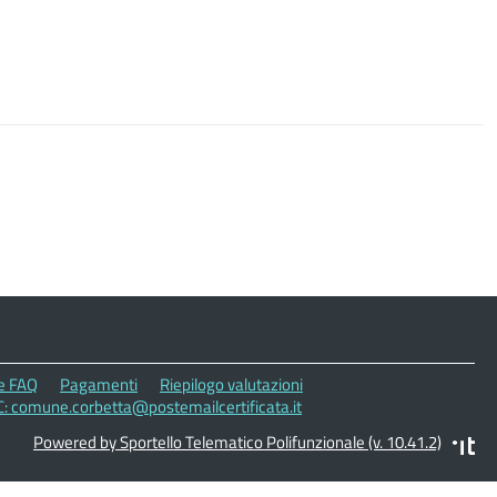
le FAQ
Pagamenti
Riepilogo valutazioni
C: comune.corbetta@postemailcertificata.it
Powered by Sportello Telematico Polifunzionale (v. 10.41.2)