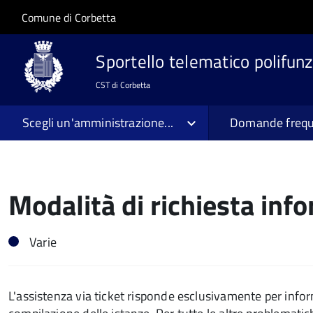
Salta al contenuto principale
Skip to site navigation
Comune di Corbetta
Sportello telematico polifunz
CST di Corbetta
Scegli un'amministrazione...
Domande frequ
Modalità di richiesta info
Varie
L'assistenza via ticket risponde esclusivamente per info