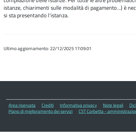
compilazione delle istanze. Per tutte le altre problemati
istanze, chiarimenti sulle modalità di pagamento...) è nec
si sta presentando l'istanza.
Ultimo aggiornamento: 22/12/2025 17:09.01
Area riservata
Crediti
Informativa privacy
Note legali
Dic
Piano di miglioramento dei servizi
CST Corbetta - amministrazio