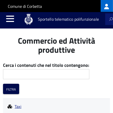
Log
Salta al contenuto principale
Skip to site navigation
Comune di Corbetta
me
Sportello telematico polifunzionale
Commercio ed Attività
produttive
Cerca i contenuti che nel titolo contengono:
Taxi