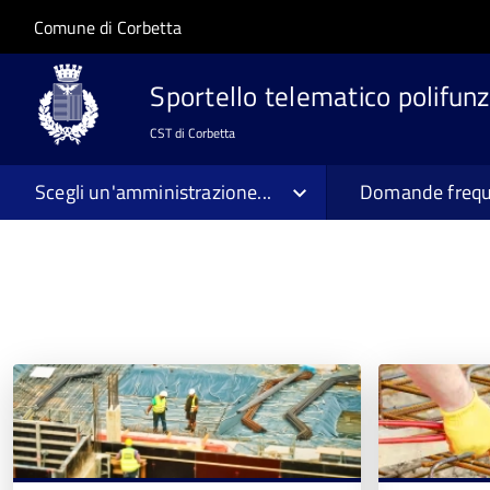
Salta al contenuto principale
Skip to site navigation
Comune di Corbetta
Sportello telematico polifunz
CST di Corbetta
Scegli un'amministrazione...
Domande frequ