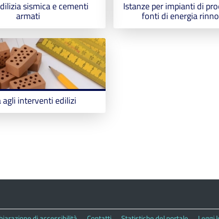
dilizia sismica e cementi
Istanze per impianti di pr
armati
fonti di energia rinn
agli interventi edilizi
hiarazione di accessibilità
Contatti
Statistiche del portale
Leggi 