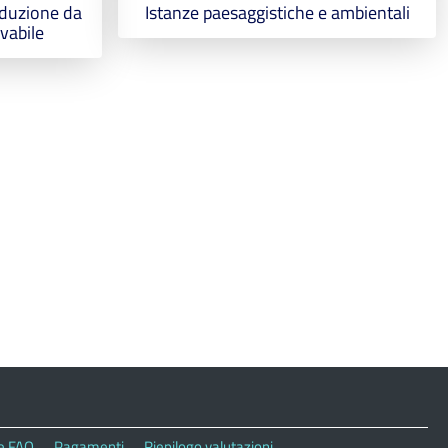
oduzione da
Istanze paesaggistiche e ambientali
ovabile
le FAQ
Pagamenti
Riepilogo valutazioni