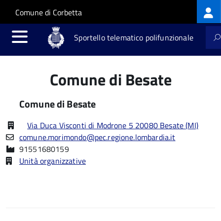
Log
Salta al contenuto principale
Skip to site navigation
Comune di Corbetta
me
Sportello telematico polifunzionale
Comune di Besate
Comune di Besate
Via Duca Visconti di Modrone 5 20080 Besate (MI)
comune.morimondo@pec.regione.lombardia.it
91551680159
Unità organizzative