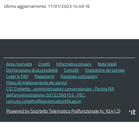
Ultimo aggiornamento: 11/01/2023 14:49.16
Area riservata
Crediti
Informativa privacy
Note legali
Dichiarazione di accessibilità
Contatti
Statistiche del portale
Leggi le FAQ
Pagamenti
Riepilogo valutazioni
Piano di miglioramento dei servizi
CST Corbetta - amministrazioni convenzionate - Partita IVA
dell'amministrazione: 03122360153 - PEC:
comune.corbetta@postemailcertificata.it
Powered by Sportello Telematico Polifunzionale (v. 10.41.2)