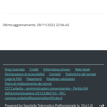
Ultimo aggiornamento: 29/11/2022 22:04.45
Area riservata
Crediti
Informativa privacy
Note legali
Dichiarazione di accessibilità
Contatti
Statistiche del portale
Leggi le FAQ
Pagamenti
Riepilogo valutazioni
Piano di miglioramento dei servizi
CST Corbetta - amministrazioni convenzionate - Partita IVA
dell'amministrazione: 03122360153 - PEC:
comune.corbetta@postemailcertificata.it
Powered by Sportello Telematico Polifunzionale (v. 10.41.2)