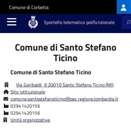
Log
Salta al contenuto principale
Skip to site navigation
Comune di Corbetta
me
Sportello telematico polifunzionale
Comune di Santo Stefano
Ticino
Comune di Santo Stefano Ticino
Via Garibaldi, 9 20010 Santo Stefano Ticino (MI)
Sito istituzionale
comune.santostefanoticino@pec.regione.lombardia.it
02941420156
02941420156
Unità organizzative