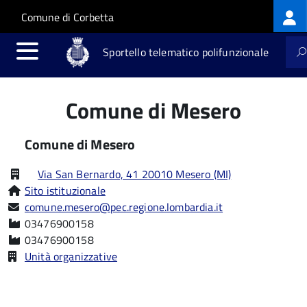
Log
Salta al contenuto principale
Skip to site navigation
Comune di Corbetta
me
Sportello telematico polifunzionale
Comune di Mesero
Comune di Mesero
Via San Bernardo, 41 20010 Mesero (MI)
Sito istituzionale
comune.mesero@pec.regione.lombardia.it
03476900158
03476900158
Unità organizzative