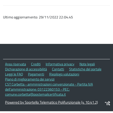
Ultimo aggiornamento: 29/11/2022 22:04.45
Area riservata
Crediti
Informativa privacy
Note legali
Dichiarazione di accessibilità
Contatti
Statistiche del portale
Leggi le FAQ
Pagamenti
Riepilogo valutazioni
Piano di miglioramento dei servizi
CST Corbetta - amministrazioni convenzionate - Partita IVA
dell'amministrazione: 03122360153 - PEC:
comune.corbetta@postemailcertificata.it
Powered by Sportello Telematico Polifunzionale (v. 10.41.2)