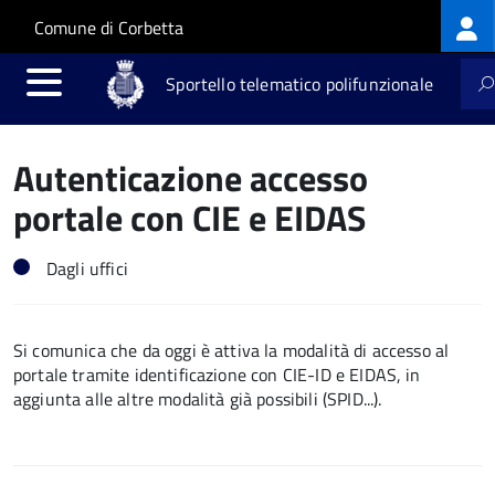
Log
Salta al contenuto principale
Skip to site navigation
Comune di Corbetta
me
Sportello telematico polifunzionale
Autenticazione accesso
portale con CIE e EIDAS
Dagli uffici
Si comunica che da oggi è attiva la modalità di accesso al
portale tramite identificazione con CIE-ID e EIDAS, in
aggiunta alle altre modalità già possibili (SPID...).