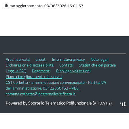
Ultimo aggiornamento: 03/06/2026 15:01.57
Area riservata
Crediti
Informativa privacy
Note legali
Dichiarazione di accessibilità
Contatti
Statistiche del portale
Leggi le FAQ
Pagamenti
Riepilogo valutazioni
Piano di miglioramento dei servizi
CST Corbetta - amministrazioni convenzionate - Partita IVA
dell'amministrazione: 03122360153 - PEC:
comune.corbetta@postemailcertificata.it
Powered by Sportello Telematico Polifunzionale (v. 10.41.2)