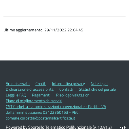
Ultimo aggiornamento: 29/11/2022 22:04.45
Area riservata
Crediti
Informativa privacy
Note legali
Dichiarazione di accessibilità
Contatti
Statistiche del portale
Leggi le FAQ
Pagamenti
Riepilogo valutazioni
Piano di miglioramento dei servizi
CST Corbetta - amministrazioni convenzionate - Partita IVA
dell'amministrazione: 03122360153 - PEC:
comune.corbetta@postemailcertificata.it
Powered by Sportello Telematico Polifunzionale (v. 10.41.2)