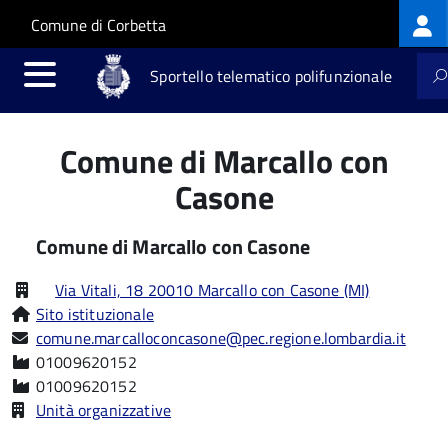
Log
Salta al contenuto principale
Skip to site navigation
Comune di Corbetta
me
Sportello telematico polifunzionale
Comune di Marcallo con
Casone
Comune di Marcallo con Casone
Via Vitali, 18 20010 Marcallo con Casone (MI)
Sito istituzionale
comune.marcalloconcasone@pec.regione.lombardia.it
01009620152
01009620152
Unità organizzative