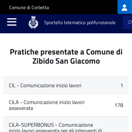
Log
Salta al contenuto principale
Skip to site navigation
Comune di Corbetta
me
Sportello telematico polifunzionale
Pratiche presentate a Comune di
Zibido San Giacomo
CIL - Comunicazione inizio lavori
1
CILA - Comunicazione inizio lavori
178
asseverata
CILA-SUPERBONUS - Comunicazione
inizio lavori asseverata per gli interventi di