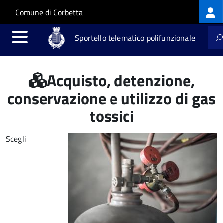
Log
Salta al contenuto principale
Skip to site navigation
Comune di Corbetta
me
Sportello telematico polifunzionale
Acquisto, detenzione,
conservazione e utilizzo di gas
tossici
Scegli