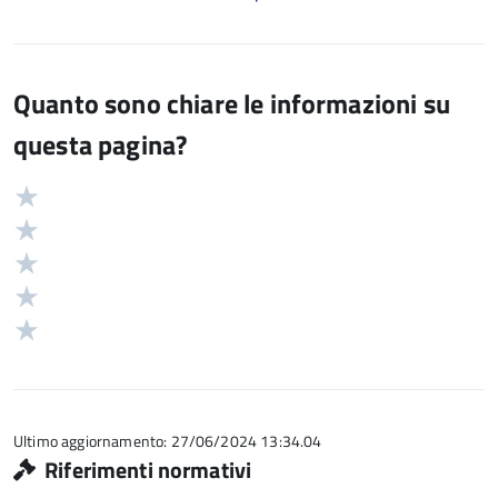
Quanto sono chiare le informazioni su
questa pagina?
Valuta
Valutazione
5
Valuta
stelle
4
Valuta
su
stelle
3
Valuta
5
su
stelle
2
Valuta
5
su
stelle
1
5
su
stelle
5
su
5
Ultimo aggiornamento: 27/06/2024 13:34.04
Riferimenti normativi