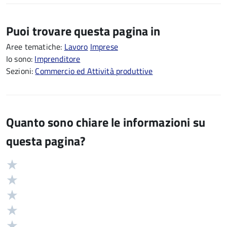
Puoi trovare questa pagina in
Aree tematiche:
Lavoro
Imprese
Io sono:
Imprenditore
Sezioni:
Commercio ed Attività produttive
Quanto sono chiare le informazioni su
questa pagina?
Valuta
Valutazione
5
Valuta
stelle
4
Valuta
su
stelle
3
Valuta
5
su
stelle
2
Valuta