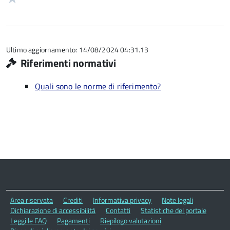
5
su
stelle
1
5
su
stelle
5
su
5
Ultimo aggiornamento: 14/08/2024 04:31.13
Riferimenti normativi
Quali sono le norme di riferimento?
Area riservata
Crediti
Informativa privacy
Note legali
Dichiarazione di accessibilità
Contatti
Statistiche del portale
Leggi le FAQ
Pagamenti
Riepilogo valutazioni