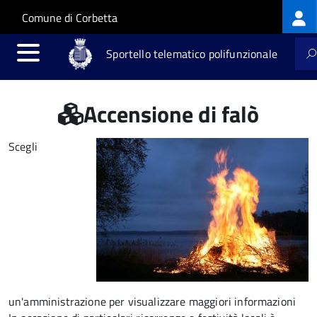
Log
Salta al contenuto principale
Skip to site navigation
Comune di Corbetta
me
Sportello telematico polifunzionale
Accensione di falò
Scegli
un'amministrazione per visualizzare maggiori informazioni