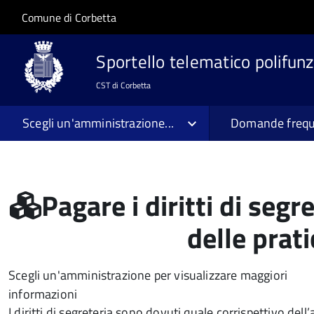
Salta al contenuto principale
Skip to site navigation
Comune di Corbetta
Sportello telematico polifunz
CST di Corbetta
Scegli un'amministrazione...
Domande frequ
Pagare i diritti di segre
delle prati
Scegli un'amministrazione per visualizzare maggiori
informazioni
I diritti di segreteria sono dovuti quale corrispettivo dell’at