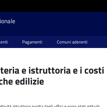
ionale
enti
Pagamenti
Comuni aderenti
teria e istruttoria e i costi
che edilizie
tività istruttoria svolta dagli uffici e sono stati istituiti