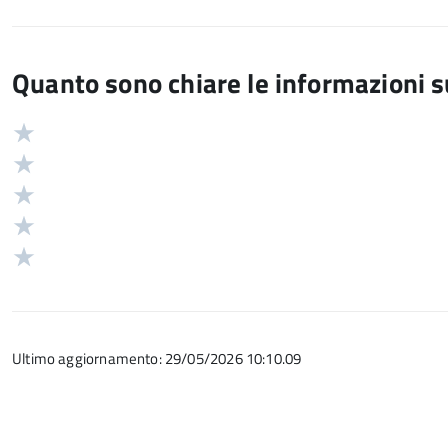
Quanto sono chiare le informazioni 
Valuta
Valutazione
5
Valuta
stelle
4
Valuta
su
stelle
3
Valuta
5
su
stelle
2
Valuta
5
su
stelle
1
5
su
stelle
5
su
Ultimo aggiornamento: 29/05/2026 10:10.09
5